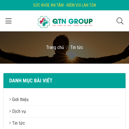
SỨC KHỎE AN TÂM - NIỀM VUI LAN TỎA
Trang chủ
Tin tức
DANH MỤC BÀI VIẾT
Giới thiệu
Dịch vụ
Tin tức