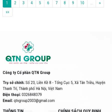
1
2
3
4
5
6
7
8
9
10
…
»
»»
Công ty Cổ phần QTN Group
Trụ sở chính:
Số 23, Liền Kề 8 - Tổng Cục 5, Xã Tân Triều, Huyện
Thanh Trì, Thành phố Hà Nội, Việt Nam
Điện thoại:
0326848379
Email:
qtngroup2003@gmail.com
THÔNG TIN
CHÍNH SÁCH QUY ĐỊNH