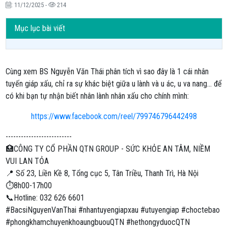
: 11/12/2025 -
214
Mục lục bài viết
Cùng xem BS Nguyễn Văn Thái phân tích vì sao đây là 1 cái nhân
tuyến giáp xấu, chỉ ra sự khác biệt giữa u lành và u ác, u va nang... để
có khi bạn tự nhận biết nhân lành nhân xấu cho chính mình:
https://www.facebook.com/reel/799746796442498
--------------------------
🏥CÔNG TY CỔ PHẦN QTN GROUP - SỨC KHỎE AN TÂM, NIỀM
VUI LAN TỎA
📍 Số 23, Liền Kề 8, Tổng cục 5, Tân Triều, Thanh Trì, Hà Nội
⏱8h00-17h00
📞Hotline: 032 626 6601
#BacsiNguyenVanThai #nhantuyengiapxau #utuyengiap #choctebao
#phongkhamchuyenkhoaungbuouQTN #hethongyduocQTN