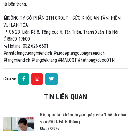
từ bên trong.
--------------------------
🏥CÔNG TY CỔ PHẦN QTN GROUP - SỨC KHỎE AN TÂM, NIỀM
VUI LAN TỎA
📍 Số 23, Liền Kề 8, Tổng cục 5, Tân Triều, Thanh Xuân, Hà Nội
⏱8h00-17h00
📞Hotline: 032 626 6601
#sinhtotangcuongmiendich #nuoceptangcuongmiendich
#tangmiendich #tangdekhang #MALOQT #hethongyduocQTN
Chia sẻ :
TIN LIÊN QUAN
Kết quả tái khám tuyến giáp của 1 bệnh nhân
sau đốt RFA 6 tháng
06/08/2026