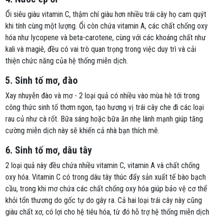
Ổi siêu giàu vitamin C, thậm chí giàu hơn nhiều trái cây họ cam quýt
khi tính cùng một lượng. Ổi còn chứa vitamin A, các chất chống oxy
hóa như lycopene và beta-carotene, cùng với các khoáng chất như
kali và magiê, đều có vai trò quan trọng trong việc duy trì và cải
thiện chức năng của hệ thống miễn dịch.
5. Sinh tố mơ, đào
Xay nhuyễn đào và mơ - 2 loại quả có nhiều vào mùa hè tới trong
công thức sinh tố thơm ngon, tạo hương vị trái cây che đi các loại
rau củ như cà rốt. Bữa sáng hoặc bữa ăn nhẹ lành mạnh giúp tăng
cường miễn dịch này sẽ khiến cả nhà bạn thích mê.
6. Sinh tố mơ, dâu tây
2 loại quả này đều chứa nhiều vitamin C, vitamin A và chất chống
oxy hóa. Vitamin C có trong dâu tây thúc đẩy sản xuất tế bào bạch
cầu, trong khi mơ chứa các chất chống oxy hóa giúp bảo vệ cơ thể
khỏi tổn thương do gốc tự do gây ra. Cả hai loại trái cây này cũng
giàu chất xơ, có lợi cho hệ tiêu hóa, từ đó hỗ trợ hệ thống miễn dịch