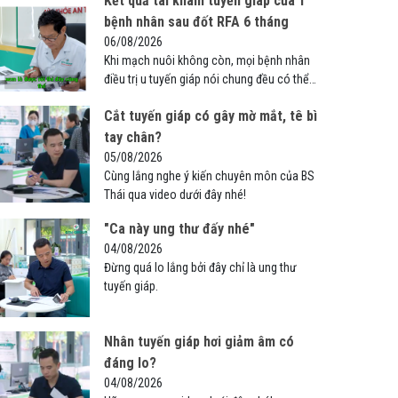
Kết quả tái khám tuyến giáp của 1
bệnh nhân sau đốt RFA 6 tháng
06/08/2026
Khi mạch nuôi không còn, mọi bệnh nhân
điều trị u tuyến giáp nói chung đều có thể
hoàn toàn yên tâm.
Cắt tuyến giáp có gây mờ mắt, tê bì
tay chân?
05/08/2026
Cùng lắng nghe ý kiến chuyên môn của BS
Thái qua video dưới đây nhé!
"Ca này ung thư đấy nhé"
04/08/2026
Đừng quá lo lắng bởi đây chỉ là ung thư
tuyến giáp.
Nhân tuyến giáp hơi giảm âm có
đáng lo?
04/08/2026