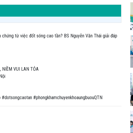
ến chứng từ việc đốt sóng cao tần? BS Nguyễn Văn Thái giải đáp
 NIỀM VUI LAN TỎA
Nội
ap #dotsongcaotan #phongkhamchuyenkhoaungbuouQTN