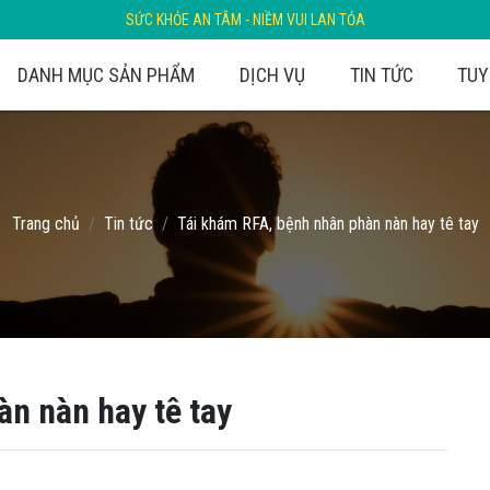
SỨC KHỎE AN TÂM - NIỀM VUI LAN TỎA
DANH MỤC SẢN PHẨM
DỊCH VỤ
TIN TỨC
TUY
Trang chủ
Tin tức
Tái khám RFA, bệnh nhân phàn nàn hay tê tay
n nàn hay tê tay