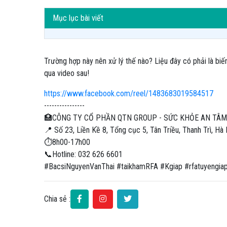
Mục lục bài viết
Trường hợp này nên xử lý thế nào? Liệu đây có phải là bi
qua video sau!
https://www.facebook.com/reel/1483683019584517
----------------
🏥CÔNG TY CỔ PHẦN QTN GROUP - SỨC KHỎE AN TÂM,
📍 Số 23, Liền Kề 8, Tổng cục 5, Tân Triều, Thanh Trì, Hà 
⏱8h00-17h00
📞Hotline: 032 626 6601
#BacsiNguyenVanThai #taikhamRFA #Kgiap #rfatuyengi
Chia sẻ :